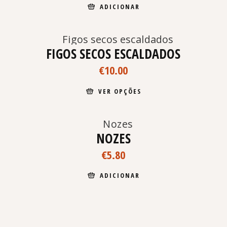
ADICIONAR
FIGOS SECOS ESCALDADOS
€
10.00
This
VER OPÇÕES
product
has
multiple
variants.
The
NOZES
options
may
€
5.80
be
chosen
ADICIONAR
on
the
product
page